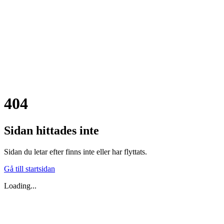
404
Sidan hittades inte
Sidan du letar efter finns inte eller har flyttats.
Gå till startsidan
Loading...