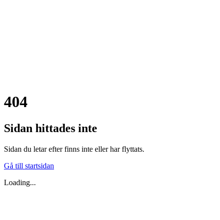
404
Sidan hittades inte
Sidan du letar efter finns inte eller har flyttats.
Gå till startsidan
Loading...