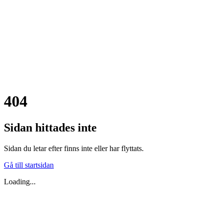
404
Sidan hittades inte
Sidan du letar efter finns inte eller har flyttats.
Gå till startsidan
Loading...