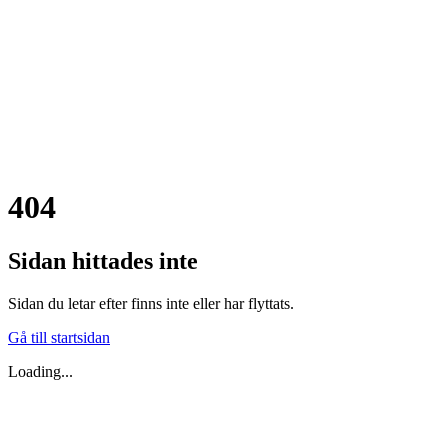
404
Sidan hittades inte
Sidan du letar efter finns inte eller har flyttats.
Gå till startsidan
Loading...