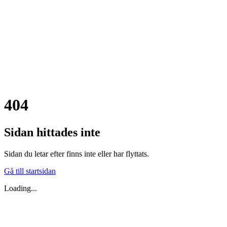
404
Sidan hittades inte
Sidan du letar efter finns inte eller har flyttats.
Gå till startsidan
Loading...