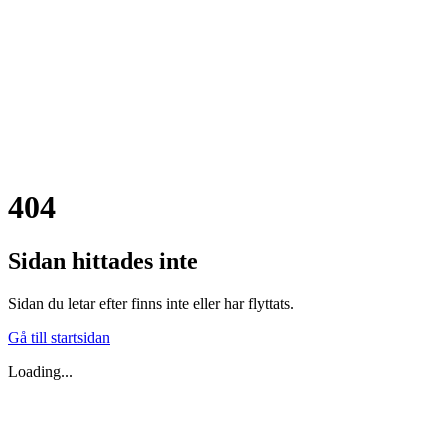
404
Sidan hittades inte
Sidan du letar efter finns inte eller har flyttats.
Gå till startsidan
Loading...